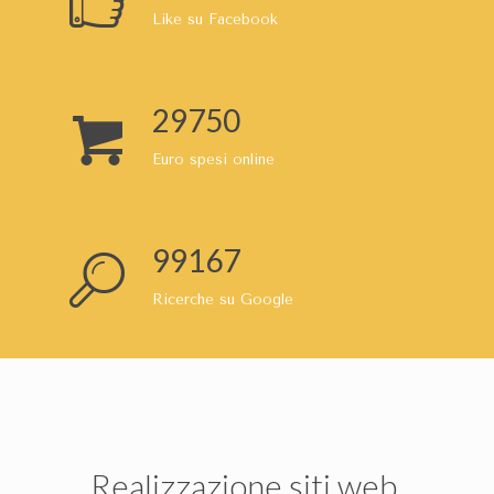
Like su Facebook
32000
Euro spesi online
106667
Ricerche su Google
Realizzazione siti web,